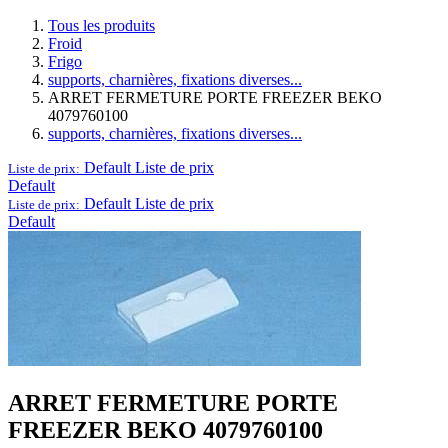
Tous les produits
Froid
Frigo
supports, charnières, fixations diverses...
ARRET FERMETURE PORTE FREEZER BEKO
4079760100
supports, charnières, fixations diverses...
Default
Liste de prix
Liste de prix:
Default
Default
Liste de prix
Liste de prix:
Default
ARRET FERMETURE PORTE
FREEZER BEKO 4079760100