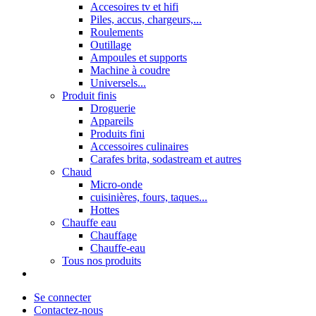
Accesoires tv et hifi
Piles, accus, chargeurs,...
Roulements
Outillage
Ampoules et supports
Machine à coudre
Universels...
Produit finis
Droguerie
Appareils
Produits fini
Accessoires culinaires
Carafes brita, sodastream et autres
Chaud
Micro-onde
cuisinières, fours, taques...
Hottes
Chauffe eau
Chauffage
Chauffe-eau
Tous nos produits
Se connecter
Contactez-nous