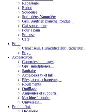
Repassage
Robot
Soudeuse
Sorbetière, Yaourtière
Grill, gaufrier, plancha, fondue...
Cuisson vapeur
Four à pain
Friteuse
Café
Froid
Climatiseur, Humidificateur, Radiateur,..
Frigo
Accessoirces
Courroies outillages
Gps, smartphones,...
Sanitaire
Accesoires tv et hifi
Piles, accus, chargeurs,...
Roulements
Outillage
Ampoules et supports
Machine à coudre
Universels...
Produit finis
Droguerie