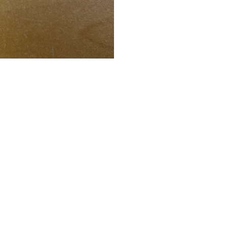
Suivez-nous
Nous contacter
Facebook
contact@bimastock.be
X
04-233.34.34
ion
Linkedin
te
Instagram