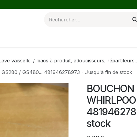
Froid
Accessoirces
Produit finis
Lave vaisselle
bacs à produit, adoucisseurs, répartiteurs..
280 / GS480... 481946278973 - Jusqu'à fin de stock
BOUCHON B
WHIRLPOOL
4819462789
stock