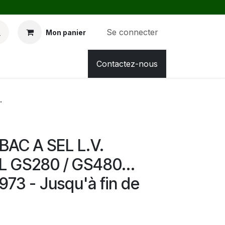
Se connecter
Mon panier
Chaud
Chauffe eau
Contactez-nous
Tous nos produits
.
AC A SEL L.V.
 GS280 / GS480...
73 - Jusqu'à fin de