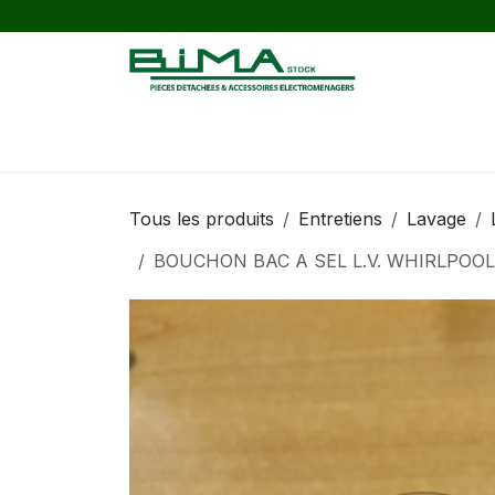
Se rendre au contenu
Entretiens
Petit-ménager
Tous les produits
Entretiens
Lavage
BOUCHON BAC A SEL L.V. WHIRLPOOL GS