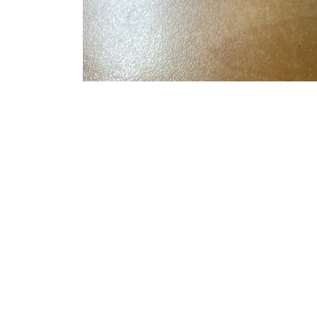
Explorer
A propos
Page d'accueil
Le magasin
Notre Société
Livraisons
Études de cas
Condition d'utilisat
Blog
Conditions de ven